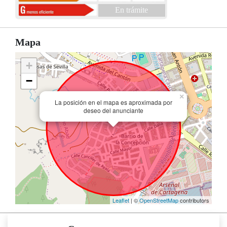
En trámite
Mapa
+
−
×
La posición en el mapa es aproximada por
deseo del anunciante
Leaflet
| ©
OpenStreetMap
contributors