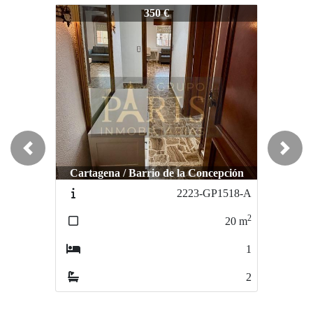
2205-GP1501A
2205-GP1501A
2
350 €
750 €
Novedad
Previous
Next
Cartagena / Barrio de la Concepción
Cartagena / San Gines
2223-GP1518-A
2252-GP1544A
2
2
20
m
70
m
1
3
2
1