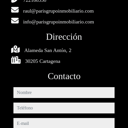
722188338
raul@parisgrupoinmobiliario.com
info@parisgrupoinmobiliario.com
Dirección
Alameda San Antón, 2
30205 Cartagena
Contacto
nombre
teléfono
e-mail