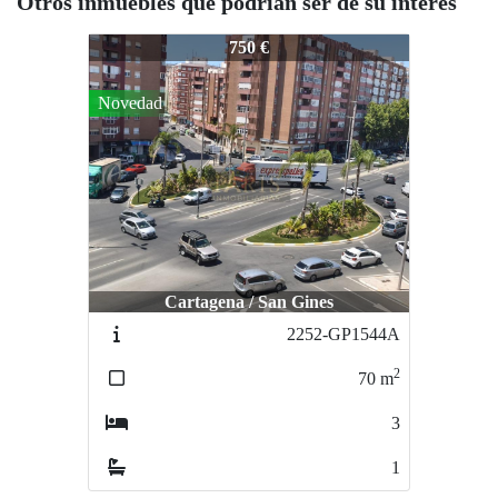
Otros inmuebles que podrían ser de su interés
2180-GP1486A
750 €
Novedad
Cartagena / San Gines
2252-GP1544A
2
70
m
3
1