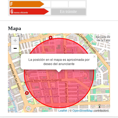
En trámite
Mapa
+
−
×
La posición en el mapa es aproximada por
deseo del anunciante
Leaflet
| ©
OpenStreetMap
contributors