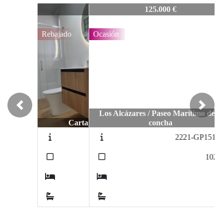
1601-GP1427V
125.000 €
Ocasión
Previous
Next
Los Alcázares / Paseo Marítimo de la
concha
2221-GP1516-V
2
102
m
3
2